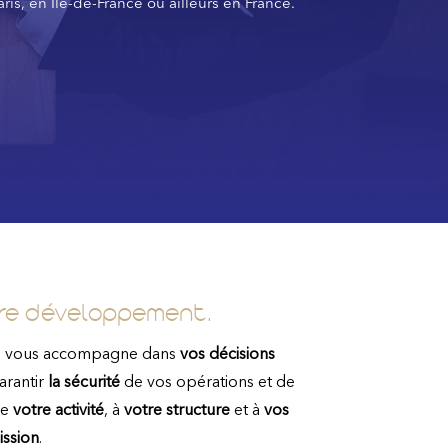
ris, en Île-de-France ou ailleurs en France.
otre développement.
an vous accompagne dans
vos décisions
arantir
la sécurité
de vos opérations et de
de
votre activité
, à
votre structure
et à
vos
ission
.