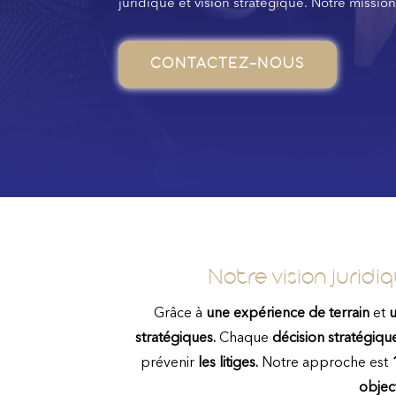
juridique et vision stratégique. Notre missio
CONTACTEZ-NOUS
Notre vision
juridi
Grâce à
une expérience de terrain
et
u
stratégiques.
Chaque
décision stratégiqu
prévenir
les litiges.
Notre approche est
object