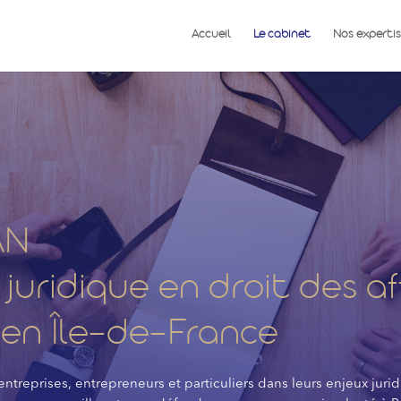
Accueil
Le cabinet
Nos expertis
AN
juridique en droit des af
t en Île-de-France
reprises, entrepreneurs et particuliers dans leurs enjeux jurid