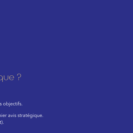
que ?
 objectifs.
er avis stratégique.
).