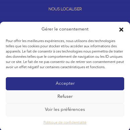
NOUS LOCALISER
Intervention sur la France entière
Gérer le consentement
e
11 bd de Sébastopol (5
étage)
Pour offrir les meilleures expériences, nous utilisons des technologies
telles que les cookies pour stocker et/ou accéder aux informations des
75001 Paris
appareils. Le fait de consentir à ces technologies nous permettra de traiter
des données telles que le comportement de navigation ou les ID uniques
–
plan d’accès
–
sur ce site. Le fait de ne pas consentir ou de retirer son consentement peut
avoir un effet négatif sur certaines caractéristiques et fonctions.
Accepter
Copyright © 2026 Exyan. Tout droits réservés.
Refuser
Voir les préférences
Plan de site
Mentions légales & CGU
Politique de confidentialité
CGV
Politique de confidentialité