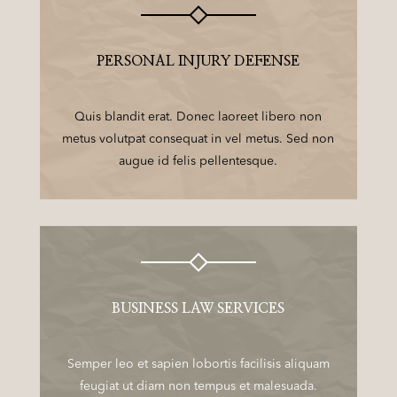
PERSONAL INJURY DEFENSE
Quis blandit erat. Donec laoreet libero non
metus volutpat consequat in vel metus. Sed non
augue id felis pellentesque.
BUSINESS LAW SERVICES
Semper leo et sapien lobortis facilisis aliquam
feugiat ut diam non tempus et malesuada.