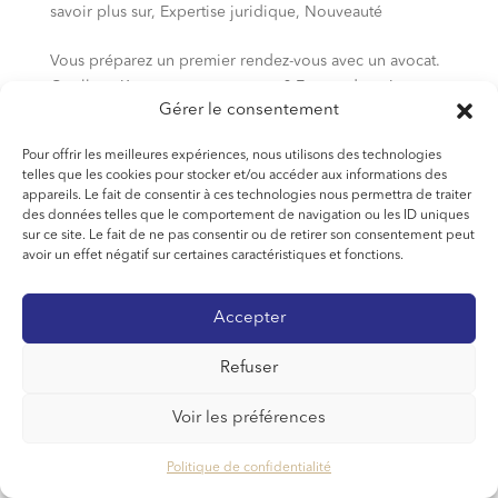
savoir plus sur
,
Expertise juridique
,
Nouveauté
Vous préparez un premier rendez-vous avec un avocat.
Quelles pièces nous transmettre ? En vue du traitement
Gérer le consentement
de votre dossier, nous avons besoin d’étudier vos
pièces. Vous pouvez déjà réunir les pièces suivantes. La
Pour offrir les meilleures expériences, nous utilisons des technologies
liste sera complétée en fonction de votre...
telles que les cookies pour stocker et/ou accéder aux informations des
appareils. Le fait de consentir à ces technologies nous permettra de traiter
des données telles que le comportement de navigation ou les ID uniques
sur ce site. Le fait de ne pas consentir ou de retirer son consentement peut
Plan de site
Mentions légales & CGU
avoir un effet négatif sur certaines caractéristiques et fonctions.
Politique de confidentialité
CGV
Accepter
Refuser
Voir les préférences
Politique de confidentialité