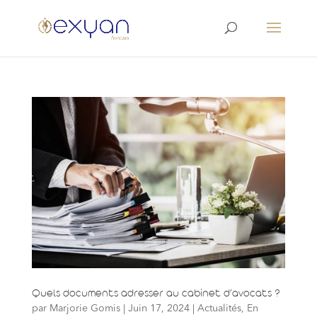
Quels documents adresser au cabinet d’avocats ?
par
Marjorie Gomis
|
Juin 17, 2024
|
Actualités
,
En